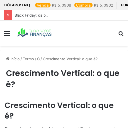
DÓLAR(PTAX)
Venda
5,0908
Compra
5,0902
EU
Black Friday: os produtos que mais valem a pena
Menu
P
p
Início
/
Termo
/
C
/
Crescimento Vertical: o que é?
Crescimento Vertical: o que
é?
Crescimento Vertical: o que
é?