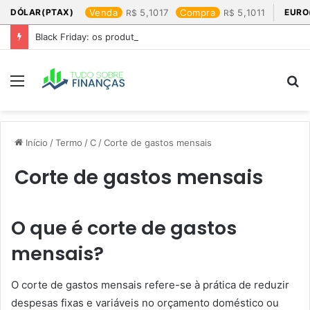
DÓLAR(PTAX)
Venda
5,1017
Compra
5,1011
EURO
Black Friday: os produtos que mais valem a pena
Menu
P
p
Início
/
Termo
/
C
/
Corte de gastos mensais
Corte de gastos mensais
O que é corte de gastos
mensais?
O corte de gastos mensais refere-se à prática de reduzir
despesas fixas e variáveis no orçamento doméstico ou