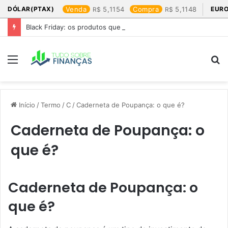
DÓLAR(PTAX)
Venda
5,1154
Compra
5,1148
EURO
Black Friday: os produtos que mais valem a pena
Menu
P
p
Início
/
Termo
/
C
/
Caderneta de Poupança: o que é?
Caderneta de Poupança: o
que é?
Caderneta de Poupança: o
que é?