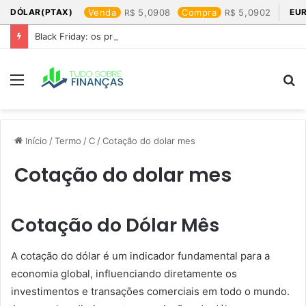
DÓLAR(PTAX)
Venda
5,0908
Compra
5,0902
EU
Black Friday: os produtos que mais valem a pena
Menu
P
p
Início
/
Termo
/
C
/
Cotação do dolar mes​
Cotação do dolar mes​
Cotação do Dólar Mês
A cotação do dólar é um indicador fundamental para a
economia global, influenciando diretamente os
investimentos e transações comerciais em todo o mundo.