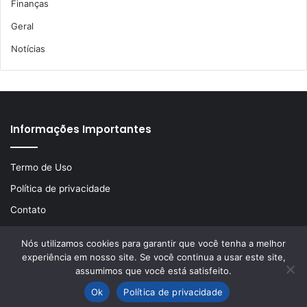
Finanças
Geral
Notícias
Informações Importantes
Termo de Uso
Política de privacidade
Contato
Nós utilizamos cookies para garantir que você tenha a melhor
experiência em nosso site. Se você continua a usar este site,
© Copyright 2026, Todos os direitos reservados | Desenvolvido
assumimos que você está satisfeito.
por
LA Comunicações
Ok
Política de privacidade