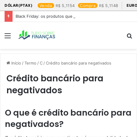
DÓLAR(PTAX)
Venda
5,1154
Compra
5,1148
EURO
Black Friday: os produtos que mais valem a pena
Menu
P
p
Início
/
Termo
/
C
/
Crédito bancário para negativados
Crédito bancário para
negativados
O que é crédito bancário para
negativados?