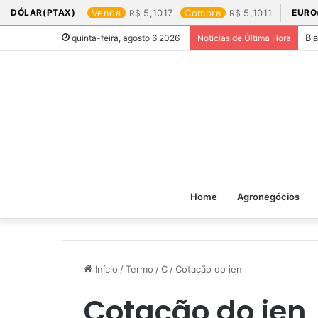
DÓLAR(PTAX)
Venda
5,1017
Compra
5,1011
EURO
Bl
quinta-feira, agosto 6 2026
Notícias de Última Hora
Home
Agronegócios
Início
/
Termo
/
C
/
Cotação do ien​
Cotação do ien​