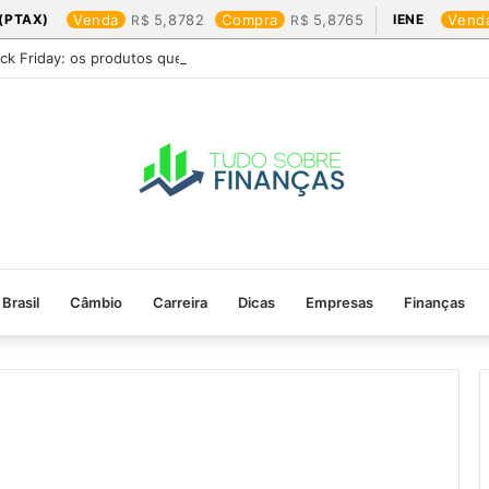
(PTAX)
Venda
5,8782
Compra
5,8765
IENE
Vend
ack Friday: os produtos que mais valem a pena
Brasil
Câmbio
Carreira
Dicas
Empresas
Finanças