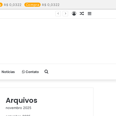
a
0,0322
Compra
0,0322
Entrar
Artigo
Barra
aleatório
Lateral
Procurar
Notícias
Contato
por
Arquivos
novembro 2025