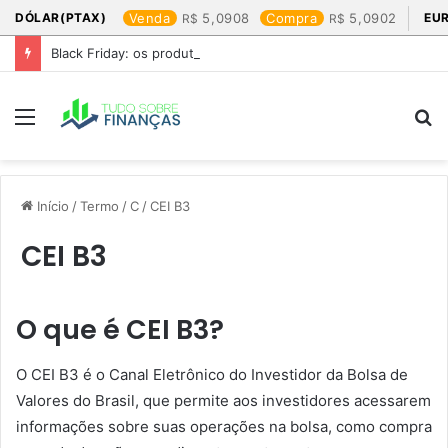
DÓLAR(PTAX)
Venda
5,0908
Compra
5,0902
EU
Black Friday: os produtos que mais valem a pena
Menu
P
p
Início
/
Termo
/
C
/
CEI B3
CEI B3
O que é CEI B3?
O CEI B3 é o Canal Eletrônico do Investidor da Bolsa de
Valores do Brasil, que permite aos investidores acessarem
informações sobre suas operações na bolsa, como compra