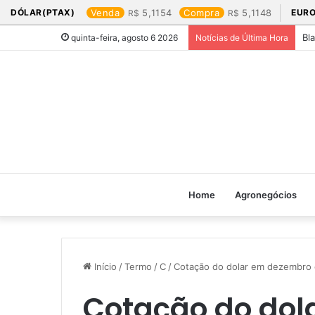
DÓLAR(PTAX)
Venda
5,1154
Compra
5,1148
EURO
Bl
quinta-feira, agosto 6 2026
Notícias de Última Hora
Home
Agronegócios
Início
/
Termo
/
C
/
Cotação do dolar em dezembro 
Cotação do dol