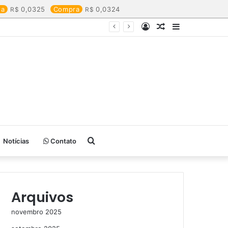
da
0,0325
Compra
0,0324
Entrar
Artigo
Barra
aleatório
Lateral
Procurar
Notícias
Contato
por
Arquivos
novembro 2025