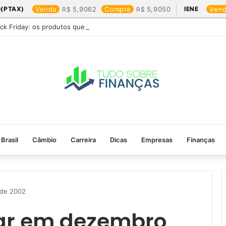
(PTAX)
Venda
5,9062
Compra
5,9050
IENE
Ven
ack Friday: os produtos que mais valem a pena
Brasil
Câmbio
Carreira
Dicas
Empresas
Finanças
de 2002​
ar em dezembro