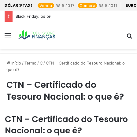
DÓLAR(PTAX)
Venda
5,1017
Compra
5,1011
EURO
Black Friday: os produtos que mais valem a pena
Menu
P
p
Início
/
Termo
/
C
/
CTN – Certificado do Tesouro Nacional: o
que é?
CTN – Certificado do
Tesouro Nacional: o que é?
CTN – Certificado do Tesouro
Nacional: o que é?