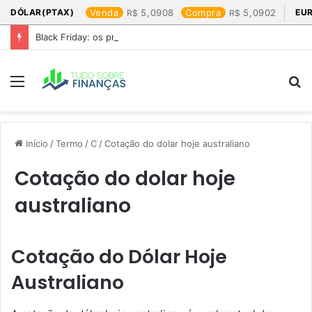
DÓLAR(PTAX)
Venda
5,0908
Compra
5,0902
EU
Black Friday: os produtos que mais valem a pena
Menu
P
p
Início
/
Termo
/
C
/
Cotação do dolar hoje australiano​
Cotação do dolar hoje
australiano​
Cotação do Dólar Hoje
Australiano