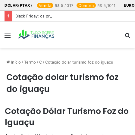
DÓLAR(PTAX)
Venda
5,1017
Compra
5,1011
EURO
Black Friday: os produtos que mais valem a pena
Menu
P
p
Início
/
Termo
/
C
/
Cotação dolar turismo foz do iguaçu​
Cotação dolar turismo foz
do iguaçu​
Cotação Dólar Turismo Foz do
Iguaçu