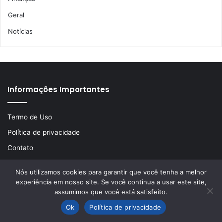
Geral
Notícias
Informações Importantes
Termo de Uso
Política de privacidade
Contato
Nós utilizamos cookies para garantir que você tenha a melhor
experiência em nosso site. Se você continua a usar este site,
© Copyright 2026, Todos os direitos reservados | Desenvolvido
assumimos que você está satisfeito.
por
LA Comunicações
Ok
Política de privacidade