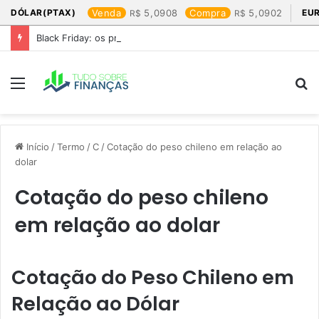
DÓLAR(PTAX)
Venda
5,0908
Compra
5,0902
EU
Black Friday: os produtos que mais valem a pena
Menu
P
p
Início
/
Termo
/
C
/
Cotação do peso chileno em relação ao
dolar​
Cotação do peso chileno
em relação ao dolar​
Cotação do Peso Chileno em
Relação ao Dólar