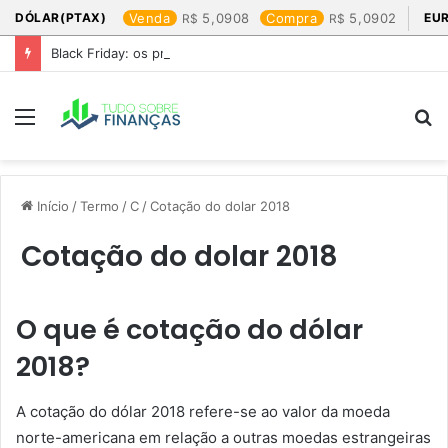
DÓLAR(PTAX)
Venda
5,0908
Compra
5,0902
EU
Black Friday: os produtos que mais valem a pena
Menu
P
p
Início
/
Termo
/
C
/
Cotação do dolar 2018​
Cotação do dolar 2018​
O que é cotação do dólar
2018?
A cotação do dólar 2018 refere-se ao valor da moeda
norte-americana em relação a outras moedas estrangeiras