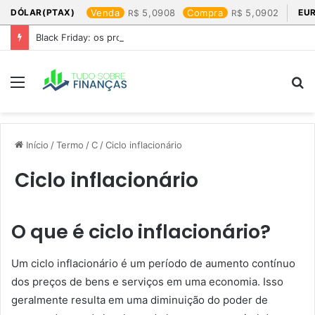
DÓLAR(PTAX)
Venda
5,0908
Compra
5,0902
EU
Black Friday: os produtos que mais valem a pena
Menu
P
p
Início
/
Termo
/
C
/
Ciclo inflacionário
Ciclo inflacionário
O que é ciclo inflacionário?
Um ciclo inflacionário é um período de aumento contínuo
dos preços de bens e serviços em uma economia. Isso
geralmente resulta em uma diminuição do poder de