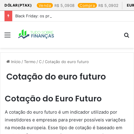
DÓLAR(PTAX)
Venda
5,0908
Compra
5,0902
EU
Black Friday: os produtos que mais valem a pena
Menu
P
p
Início
/
Termo
/
C
/
Cotação do euro futuro​
Cotação do euro futuro​
Cotação do Euro Futuro
A cotação do euro futuro é um indicador utilizado por
investidores e empresas para prever possíveis variações
na moeda europeia. Esse tipo de cotação é baseado em