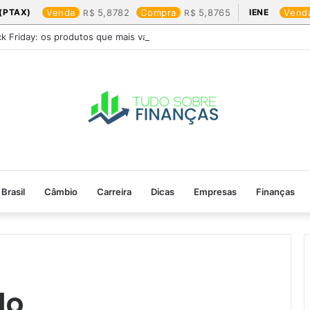
(PTAX)
Venda
5,8782
Compra
5,8765
IENE
Vend
ck Friday: os produtos que mais valem a pena
Brasil
Câmbio
Carreira
Dicas
Empresas
Finanças
do