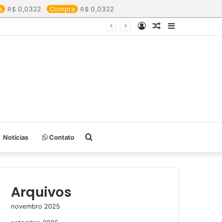
a
0,0322
Compra
0,0322
Entrar
Artigo
Barra
aleatório
Lateral
Procurar
Notícias
Contato
por
Arquivos
novembro 2025