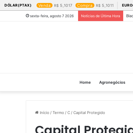
DÓLAR(PTAX)
Venda
5,1017
Compra
5,1011
EURO
Bla
sexta-feira, agosto 7 2026
Notícias de Última Hora
Home
Agronegócios
Início
/
Termo
/
C
/
Capital Protegido
Capital Protegi