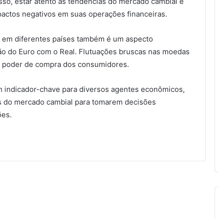
sso, estar atento às tendências do mercado cambial é
pactos negativos em suas operações financeiras.
ão em diferentes países também é um aspecto
ção do Euro com o Real. Flutuações bruscas nas moedas
 o poder de compra dos consumidores.
m indicador-chave para diversos agentes econômicos,
s do mercado cambial para tomarem decisões
ões.