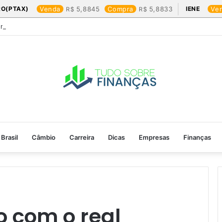
RO(PTAX)
Venda
5,8845
Compra
5,8833
IENE
Ve
Friday: os produtos que mais valem a pena
Brasil
Câmbio
Carreira
Dicas
Empresas
Finanças
 com o real​