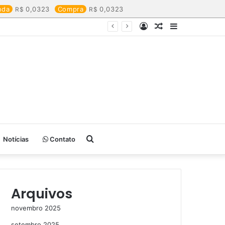
nda
0,0323
Compra
0,0323
Entrar
Artigo
Barra
aleatório
Lateral
Procurar
Notícias
Contato
por
Arquivos
novembro 2025
setembro 2025