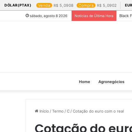
DÓLAR(PTAX)
Venda
5,0908
Compra
5,0902
EU
Black 
sábado, agosto 8 2026
Notícias de Última Hora
Home
Agronegócios
Início
/
Termo
/
C
/
Cotação do euro com o real​
Cotação do euro