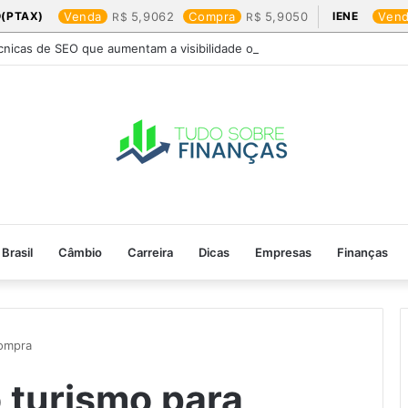
(PTAX)
Venda
5,9062
Compra
5,9050
IENE
Ven
cnicas de SEO que aumentam a visibilidade online
Brasil
Câmbio
Carreira
Dicas
Empresas
Finanças
ompra​
 turismo para