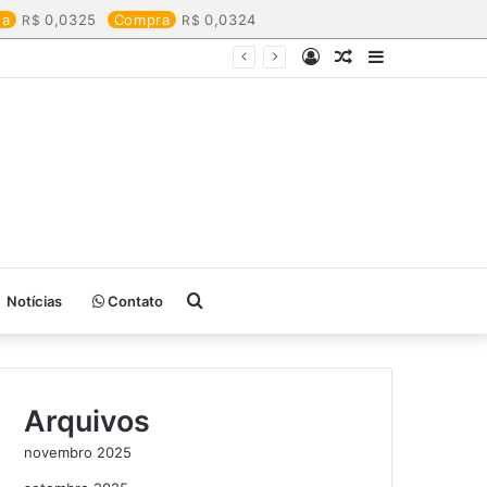
da
0,0325
Compra
0,0324
Entrar
Artigo
Barra
aleatório
Lateral
Procurar
Notícias
Contato
por
Arquivos
novembro 2025