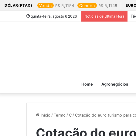
DÓLAR(PTAX)
Venda
5,1154
Compra
5,1148
EURO
Té
quinta-feira, agosto 6 2026
Notícias de Última Hora
Home
Agronegócios
Início
/
Termo
/
C
/
Cotação do euro turismo para c
Cotação do euro