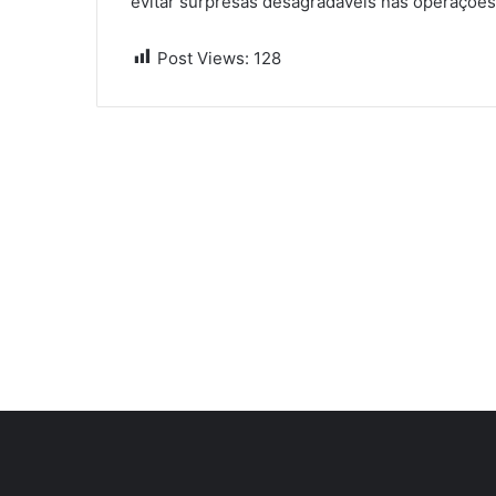
evitar surpresas desagradáveis nas operações
Post Views:
128