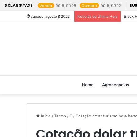
DÓLAR(PTAX)
Venda
5,0908
Compra
5,0902
EU
Black 
sábado, agosto 8 2026
Notícias de Última Hora
Home
Agronegócios
Início
/
Termo
/
C
/
Cotação dolar turismo hoje banco
Cotação dolar 