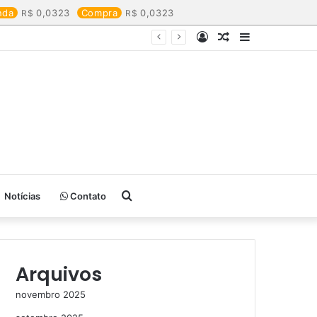
nda
0,0323
Compra
0,0323
Entrar
Artigo
Barra
aleatório
Lateral
Procurar
Notícias
Contato
por
Arquivos
novembro 2025