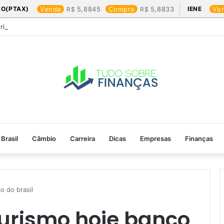
RO(PTAX)
Venda
5,8845
Compra
5,8833
IENE
Ve
Friday: os produtos que mais valem a pena
Brasil
Câmbio
Carreira
Dicas
Empresas
Finanças
 do brasil​
turismo hoje banco