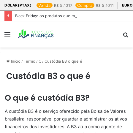
DÓLAR(PTAX)
Venda
5,1017
Compra
5,1011
EURO
Black Friday: os produtos que mais valem a pena
Menu
P
p
Início
/
Termo
/
C
/
Custódia B3 o que é
Custódia B3 o que é
O que é custódia B3?
A custódia B3 é o serviço oferecido pela Bolsa de Valores
brasileira, responsável por guardar e administrar os ativos
financeiros dos investidores. A B3 atua como agente de