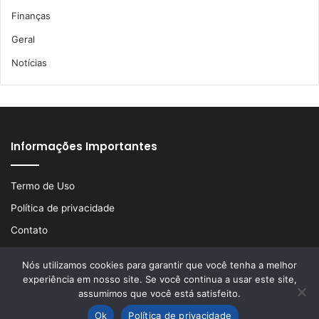
Finanças
Geral
Notícias
Informações Importantes
Termo de Uso
Política de privacidade
Contato
Nós utilizamos cookies para garantir que você tenha a melhor
experiência em nosso site. Se você continua a usar este site,
© Copyright 2026, Todos os direitos reservados | Desenvolvido
assumimos que você está satisfeito.
por
LA Comunicações
Ok
Política de privacidade