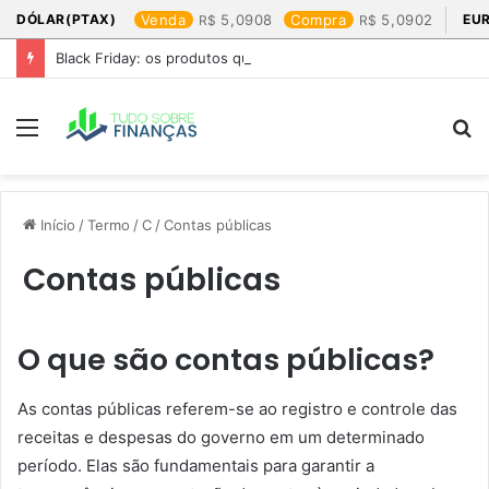
DÓLAR(PTAX)
Venda
5,0908
Compra
5,0902
EU
Black Friday: os produtos que mais valem a pena
Menu
P
p
Início
/
Termo
/
C
/
Contas públicas
Contas públicas
O que são contas públicas?
As contas públicas referem-se ao registro e controle das
receitas e despesas do governo em um determinado
período. Elas são fundamentais para garantir a