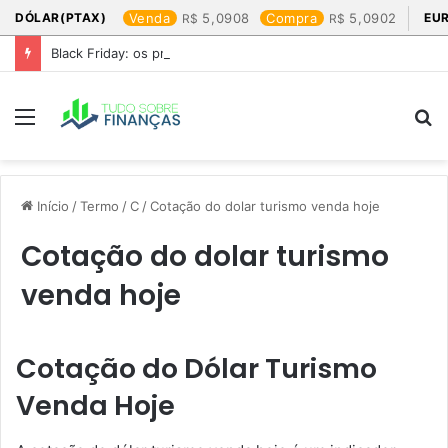
DÓLAR(PTAX)
Venda
5,0908
Compra
5,0902
EU
Black Friday: os produtos que mais valem a pena
Menu
P
p
Início
/
Termo
/
C
/
Cotação do dolar turismo venda hoje​
Cotação do dolar turismo
venda hoje​
Cotação do Dólar Turismo
Venda Hoje