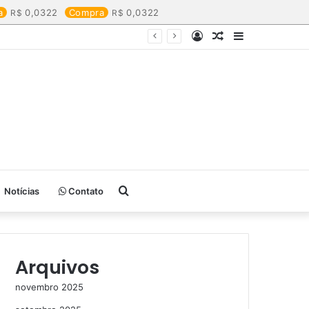
a
0,0322
Compra
0,0322
Entrar
Artigo
Barra
aleatório
Lateral
Procurar
Notícias
Contato
por
Arquivos
novembro 2025