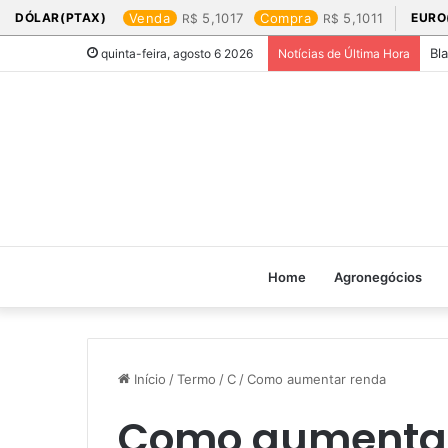
DÓLAR(PTAX)
Venda
5,1017
Compra
5,1011
EURO
Bl
quinta-feira, agosto 6 2026
Notícias de Última Hora
Home
Agronegócios
Início
/
Termo
/
C
/
Como aumentar renda
Como aumentar