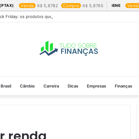
(PTAX)
Venda
5,8782
Compra
5,8765
IENE
Vend
ack Friday: os produtos que mais valem a pena
Brasil
Câmbio
Carreira
Dicas
Empresas
Finanças
 renda