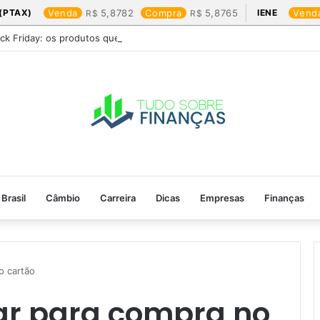
(PTAX)
Venda
5,8782
Compra
5,8765
IENE
Vend
ack Friday: os produtos que mais valem a pena
Brasil
Câmbio
Carreira
Dicas
Empresas
Finanças
 cartão​
ar para compra no