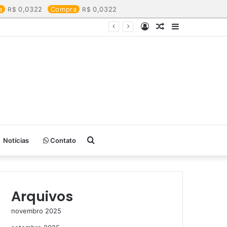
a
0,0322
Compra
0,0322
Entrar
Artigo
Barra
aleatório
Lateral
Procurar
Notícias
Contato
por
Arquivos
novembro 2025