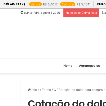
DÓLAR(PTAX)
Venda
5,1017
Compra
5,1011
EURO
Bl
quinta-feira, agosto 6 2026
Notícias de Última Hora
Home
Agronegócios
Início
/
Termo
/
C
/
Cotação do dolar para compra no
Cotação do dol