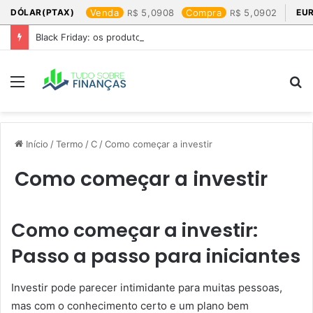
DÓLAR(PTAX)
Venda
5,0908
Compra
5,0902
EU
Black Friday: os produtos que mais valem a pena
Menu
P
p
Início
/
Termo
/
C
/
Como começar a investir
Como começar a investir
Como começar a investir:
Passo a passo para iniciantes
Investir pode parecer intimidante para muitas pessoas,
mas com o conhecimento certo e um plano bem