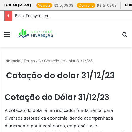
DÓLAR(PTAX)
Venda
5,0908
Compra
5,0902
EU
Black Friday: os produtos que mais valem a pena
Menu
P
p
Início
/
Termo
/
C
/
Cotação do dolar 31/12/23​
Cotação do dolar 31/12/23​
Cotação do Dólar 31/12/23
A cotação do dólar é um indicador fundamental para
diversos setores da economia, sendo acompanhada
diariamente por investidores, empresários e