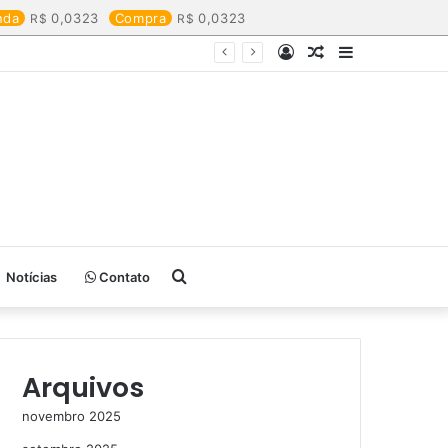
nda
0,0323
Compra
0,0323
Entrar
Artigo
Barra
aleatório
Lateral
Procurar
Notícias
Contato
por
Arquivos
novembro 2025