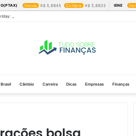
RO(PTAX)
Venda
5,8845
Compra
5,8833
IENE
Ve
Friday: os produtos que mais valem a pena
Brasil
Câmbio
Carreira
Dicas
Empresas
Finanças
erações bolsa