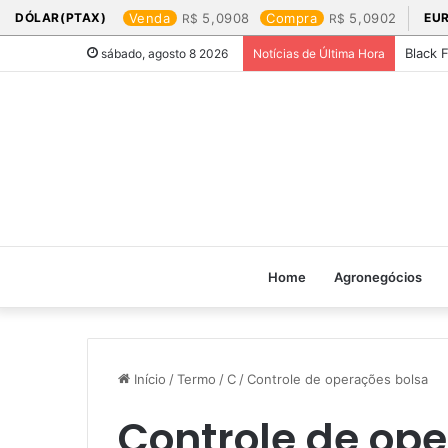
DÓLAR(PTAX)
Venda
5,0908
Compra
5,0902
EU
Black 
sábado, agosto 8 2026
Notícias de Última Hora
Home
Agronegócios
Início
/
Termo
/
C
/
Controle de operações bolsa
Controle de op