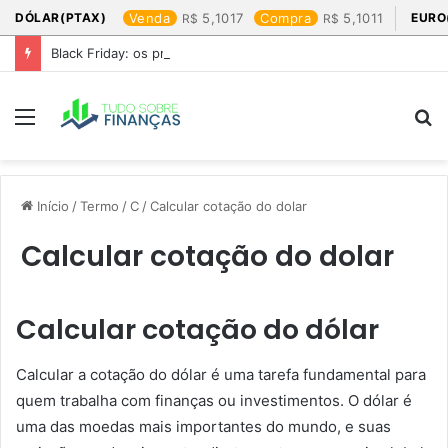
DÓLAR(PTAX)
Venda
5,1017
Compra
5,1011
EURO
Black Friday: os produtos que mais valem a pena
Menu
P
p
Início
/
Termo
/
C
/
Calcular cotação do dolar​
Calcular cotação do dolar​
Calcular cotação do dólar
Calcular a cotação do dólar é uma tarefa fundamental para
quem trabalha com finanças ou investimentos. O dólar é
uma das moedas mais importantes do mundo, e suas