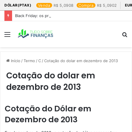
DÓLAR(PTAX)
Venda
5,0908
Compra
5,0902
EU
Black Friday: os produtos que mais valem a pena
Menu
P
p
Início
/
Termo
/
C
/
Cotação do dolar em dezembro de 2013​
Cotação do dolar em
dezembro de 2013​
Cotação do Dólar em
Dezembro de 2013