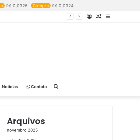
da
0,0325
Compra
0,0324
Entrar
Artigo
Barra
aleatório
Lateral
Procurar
Notícias
Contato
por
Arquivos
novembro 2025