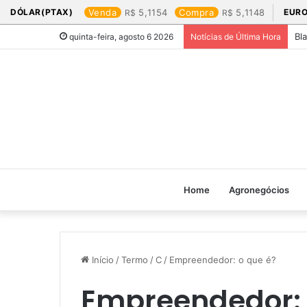
DÓLAR(PTAX)
Venda
5,1154
Compra
5,1148
EURO
Bl
quinta-feira, agosto 6 2026
Notícias de Última Hora
Home
Agronegócios
Início
/
Termo
/
C
/
Empreendedor: o que é?
Empreendedor: 