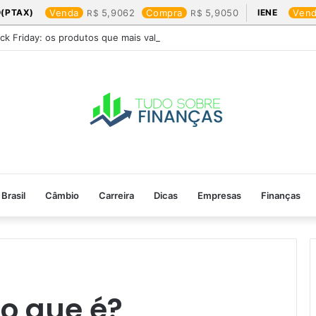
(PTAX)
Venda
5,9062
Compra
5,9050
IENE
Ven
ack Friday: os produtos que mais valem a pena
Brasil
Câmbio
Carreira
Dicas
Empresas
Finanças
o que é?