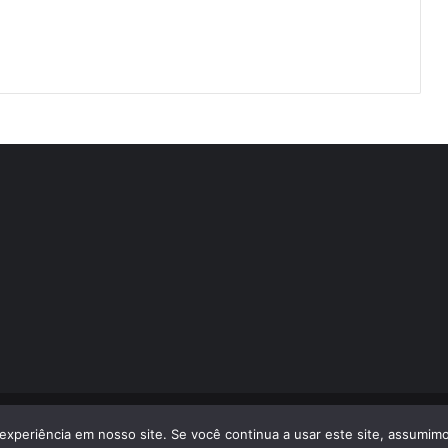
volvido por
LA Comunicações
experiência em nosso site. Se você continua a usar este site, assumimo