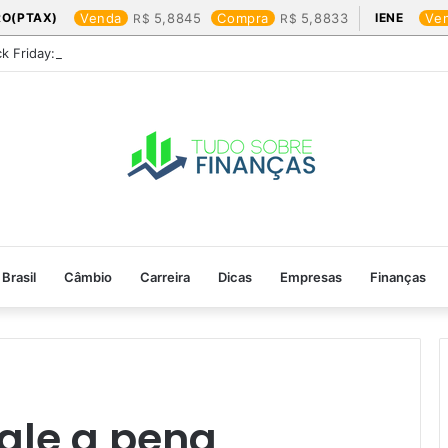
RO(PTAX)
Venda
5,8845
Compra
5,8833
IENE
Ve
ck Friday: os produtos que mais valem a pena
Brasil
Câmbio
Carreira
Dicas
Empresas
Finanças
ale a pena