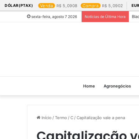
DÓLAR(PTAX)
Venda
5,0908
Compra
5,0902
EU
Bla
sexta-feira, agosto 7 2026
Notícias de Última Hora
Home
Agronegócios
Início
/
Termo
/
C
/
Capitalização vale a pena
Capitalização v