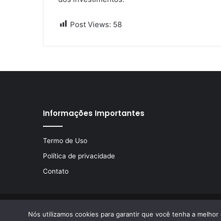
Post Views:
58
Informações Importantes
Termo de Uso
Política de privacidade
Contato
© Copyright 2026, Todos os direitos reservados | Desen
Nós utilizamos cookies para garantir que você tenha a melhor 