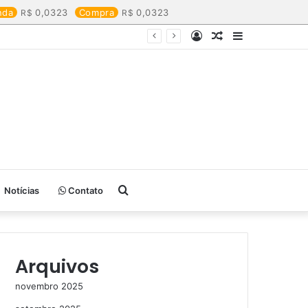
nda
0,0323
Compra
0,0323
Entrar
Artigo
Barra
aleatório
Lateral
Procurar
Notícias
Contato
por
Arquivos
novembro 2025