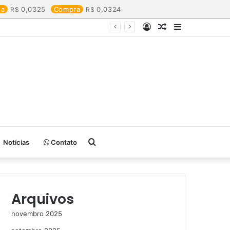
da
0,0325
Compra
0,0324
Entrar
Artigo
Barra
aleatório
Lateral
Procurar
Notícias
Contato
por
Arquivos
novembro 2025