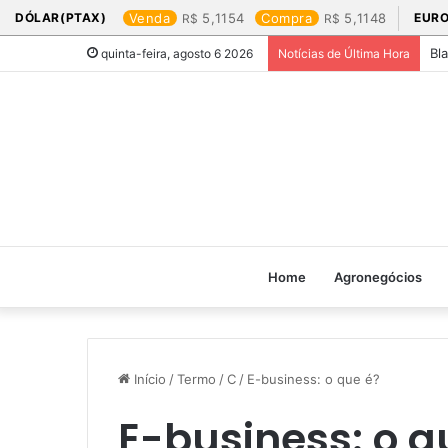
DÓLAR(PTAX)
Venda
5,1154
Compra
5,1148
EURO
Bl
quinta-feira, agosto 6 2026
Notícias de Última Hora
Home
Agronegócios
Início
/
Termo
/
C
/
E-business: o que é?
E-business: o q