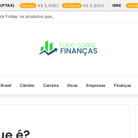
(PTAX)
Venda
5,9062
Compra
5,9050
IENE
Ven
ack Friday: os produtos que mais valem a pena
Brasil
Câmbio
Carreira
Dicas
Empresas
Finanças
ue é?