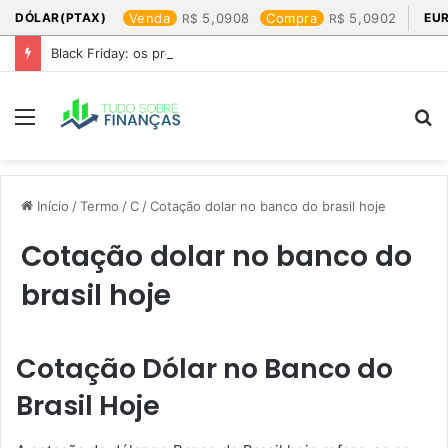
DÓLAR(PTAX)
Venda
5,0908
Compra
5,0902
EU
Black Friday: os produtos que mais valem a pena
Menu
P
p
Início
/
Termo
/
C
/
Cotação dolar no banco do brasil hoje​
Cotação dolar no banco do
brasil hoje​
Cotação Dólar no Banco do
Brasil Hoje