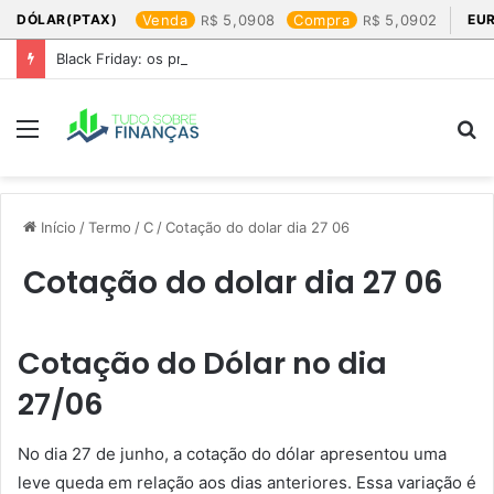
DÓLAR(PTAX)
Venda
5,0908
Compra
5,0902
EU
Black Friday: os produtos que mais valem a pena
Menu
P
p
Início
/
Termo
/
C
/
Cotação do dolar dia 27 06​
Cotação do dolar dia 27 06​
Cotação do Dólar no dia
27/06
No dia 27 de junho, a cotação do dólar apresentou uma
leve queda em relação aos dias anteriores. Essa variação é