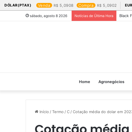
DÓLAR(PTAX)
Venda
5,0908
Compra
5,0902
EU
Black 
sábado, agosto 8 2026
Notícias de Última Hora
Home
Agronegócios
Início
/
Termo
/
C
/
Cotação média do dolar em 2023
Cotação média 