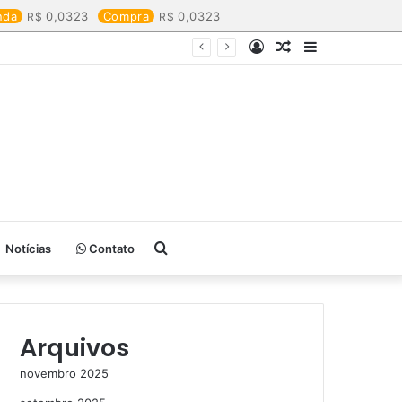
nda
0,0323
Compra
0,0323
Entrar
Artigo
Barra
aleatório
Lateral
Procurar
Notícias
Contato
por
Arquivos
novembro 2025