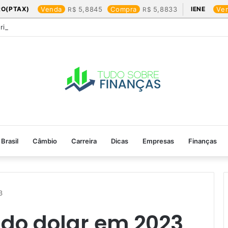
RO(PTAX)
Venda
5,8845
Compra
5,8833
IENE
Ve
Friday: os produtos que mais valem a pena
Brasil
Câmbio
Carreira
Dicas
Empresas
Finanças
​
do dolar em 2023​