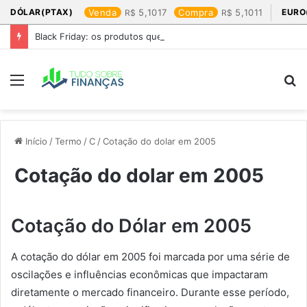
DÓLAR(PTAX)
Venda
5,1017
Compra
5,1011
EURO
Black Friday: os produtos que mais valem a pena
Menu
P
p
Início
/
Termo
/
C
/
Cotação do dolar em 2005​
Cotação do dolar em 2005​
Cotação do Dólar em 2005
A cotação do dólar em 2005 foi marcada por uma série de
oscilações e influências econômicas que impactaram
diretamente o mercado financeiro. Durante esse período,