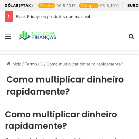
DÓLAR(PTAX)
Venda
5,1017
Compra
5,1011
EURO
Black Friday: os produtos que mais valem a pena
Menu
P
p
Início
/
Termo
/
C
/
Como multiplicar dinheiro rapidamente?
Como multiplicar dinheiro
rapidamente?
Como multiplicar dinheiro
rapidamente?