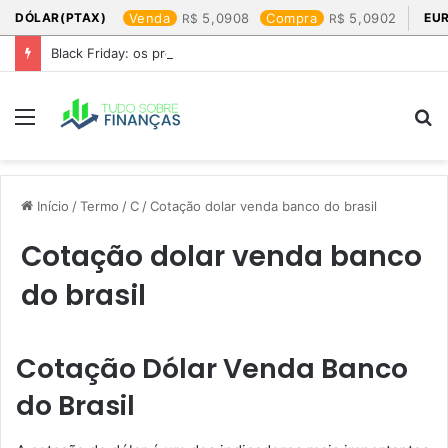
DÓLAR(PTAX)
Venda
5,0908
Compra
5,0902
EU
Black Friday: os produtos que mais valem a pena
Menu
P
p
Início
/
Termo
/
C
/
Cotação dolar venda banco do brasil​
Cotação dolar venda banco
do brasil​
Cotação Dólar Venda Banco
do Brasil