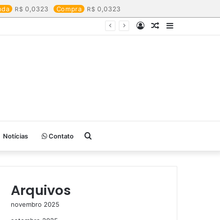
nda
0,0323
Compra
0,0323
Entrar
Artigo
Barra
aleatório
Lateral
Procurar
Notícias
Contato
por
Arquivos
novembro 2025