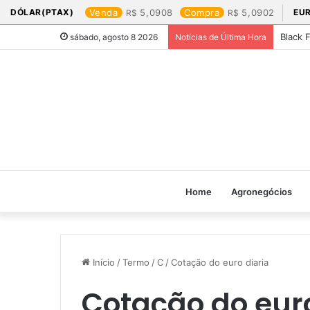
DÓLAR(PTAX)
Venda
5,0908
Compra
5,0902
EU
Black 
sábado, agosto 8 2026
Notícias de Última Hora
Home
Agronegócios
Início
/
Termo
/
C
/
Cotação do euro diaria​
Cotação do euro