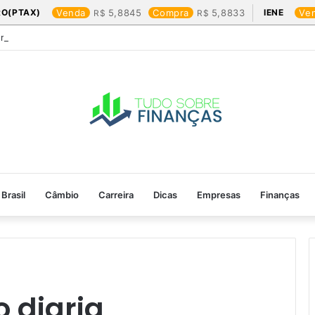
RO(PTAX)
Venda
5,8845
Compra
5,8833
IENE
Ve
Friday: os produtos que mais valem a pena
Brasil
Câmbio
Carreira
Dicas
Empresas
Finanças
 diaria​