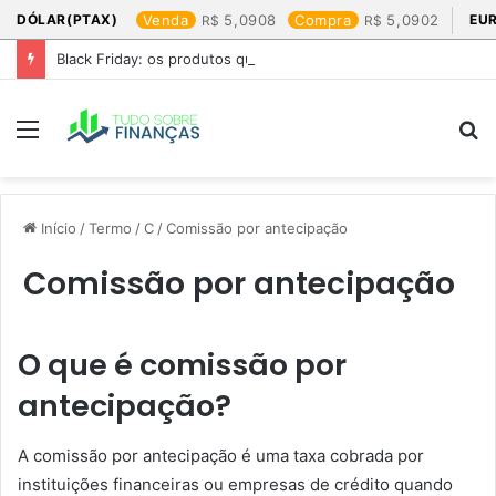
DÓLAR(PTAX)
Venda
5,0908
Compra
5,0902
EU
Black Friday: os produtos que mais valem a pena
Menu
P
p
Início
/
Termo
/
C
/
Comissão por antecipação
Comissão por antecipação
O que é comissão por
antecipação?
A comissão por antecipação é uma taxa cobrada por
instituições financeiras ou empresas de crédito quando