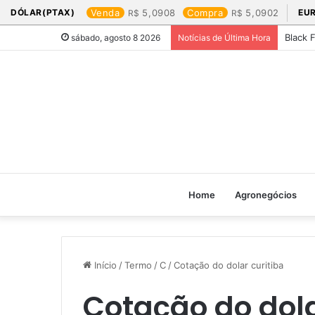
DÓLAR(PTAX)
Venda
5,0908
Compra
5,0902
EU
Black 
sábado, agosto 8 2026
Notícias de Última Hora
Home
Agronegócios
Início
/
Termo
/
C
/
Cotação do dolar curitiba​
Cotação do dolar