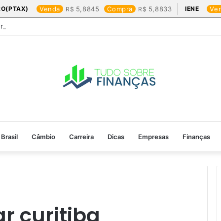
RO(PTAX)
Venda
5,8845
Compra
5,8833
IENE
Ve
Friday: os produtos que mais valem a pena
Brasil
Câmbio
Carreira
Dicas
Empresas
Finanças
 curitiba​