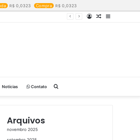
nda
0,0323
Compra
0,0323
Entrar
Artigo
Barra
aleatório
Lateral
Procurar
Notícias
Contato
por
Arquivos
novembro 2025
setembro 2025