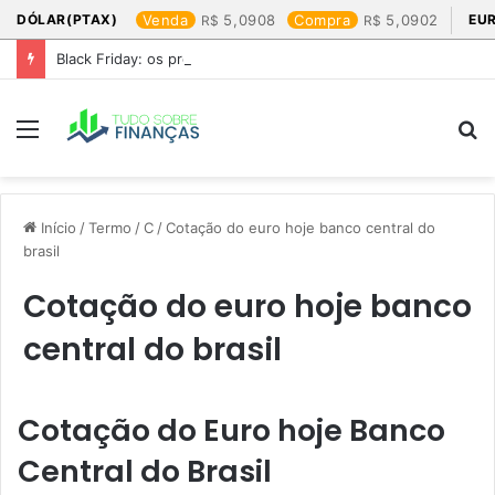
DÓLAR(PTAX)
Venda
5,0908
Compra
5,0902
EU
Black Friday: os produtos que mais valem a pena
Menu
P
p
Início
/
Termo
/
C
/
Cotação do euro hoje banco central do
brasil​
Cotação do euro hoje banco
central do brasil​
Cotação do Euro hoje Banco
Central do Brasil