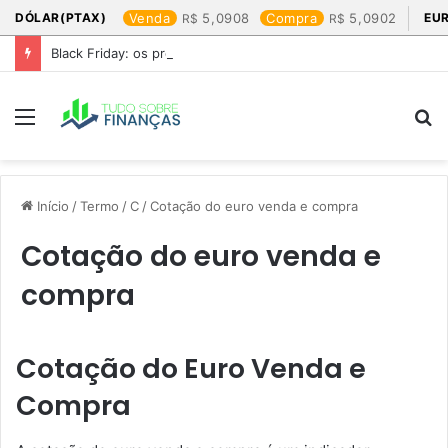
DÓLAR(PTAX)
Venda
5,0908
Compra
5,0902
EU
Black Friday: os produtos que mais valem a pena
Menu
P
p
Início
/
Termo
/
C
/
Cotação do euro venda e compra​
Cotação do euro venda e
compra​
Cotação do Euro Venda e
Compra