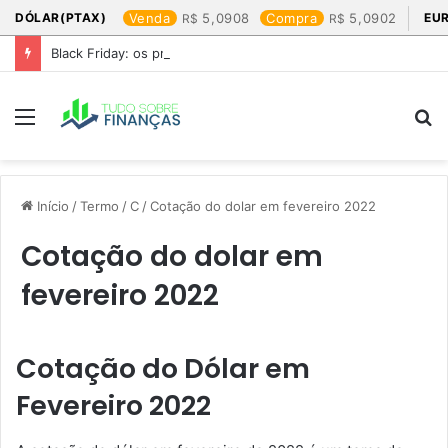
DÓLAR(PTAX)
Venda
5,0908
Compra
5,0902
EU
Black Friday: os produtos que mais valem a pena
Menu
P
p
Início
/
Termo
/
C
/
Cotação do dolar em fevereiro 2022​
Cotação do dolar em
fevereiro 2022​
Cotação do Dólar em
Fevereiro 2022