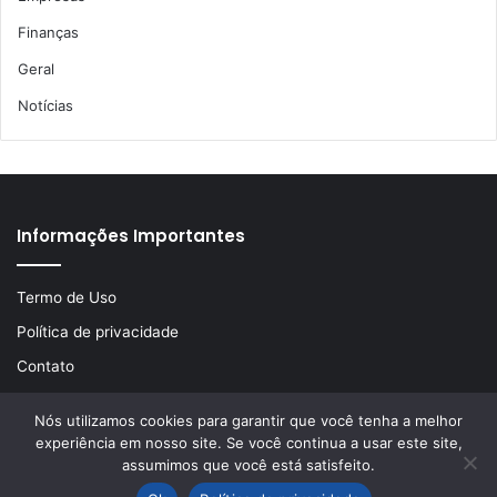
Finanças
Geral
Notícias
Informações Importantes
Termo de Uso
Política de privacidade
Contato
Nós utilizamos cookies para garantir que você tenha a melhor
experiência em nosso site. Se você continua a usar este site,
© Copyright 2026, Todos os direitos reservados | Desenvolvido
assumimos que você está satisfeito.
por
LA Comunicações