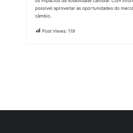
os impactos da volatilidade cambial. Com infor
possível aproveitar as oportunidades do merca
câmbio.
Post Views:
119