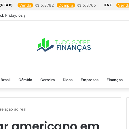
(PTAX)
Venda
5,8782
Compra
5,8765
IENE
Vend
ack Friday: os produtos que mais valem a pena
Brasil
Câmbio
Carreira
Dicas
Empresas
Finanças
elação ao real​
ar americano em