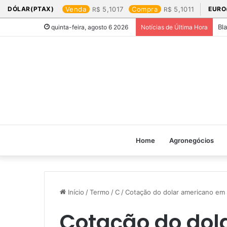
DÓLAR(PTAX)
Venda
5,1017
Compra
5,1011
EURO
Bl
quinta-feira, agosto 6 2026
Notícias de Última Hora
Home
Agronegócios
Início
/
Termo
/
C
/
Cotação do dolar americano em r
Cotação do dol