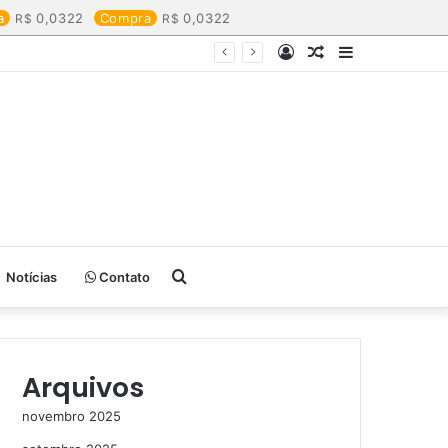
a
0,0322
Compra
0,0322
Entrar
Artigo
Barra
aleatório
Lateral
Procurar
Notícias
Contato
por
Arquivos
novembro 2025