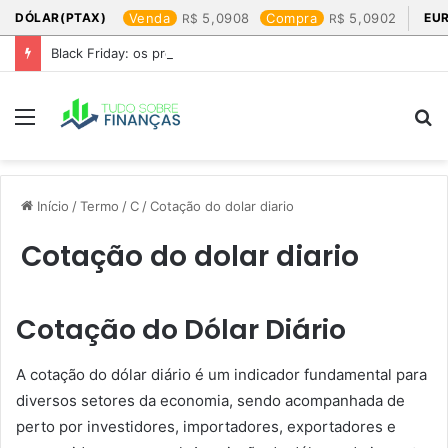
DÓLAR(PTAX)
Venda
5,0908
Compra
5,0902
EU
Black Friday: os produtos que mais valem a pena
Menu
P
p
Início
/
Termo
/
C
/
Cotação do dolar diario​
Cotação do dolar diario​
Cotação do Dólar Diário
A cotação do dólar diário é um indicador fundamental para
diversos setores da economia, sendo acompanhada de
perto por investidores, importadores, exportadores e