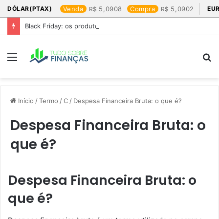
DÓLAR(PTAX)
Venda
5,0908
Compra
5,0902
EU
Black Friday: os produtos que mais valem a pena
Menu
P
p
Início
/
Termo
/
C
/
Despesa Financeira Bruta: o que é?
Despesa Financeira Bruta: o
que é?
Despesa Financeira Bruta: o
que é?