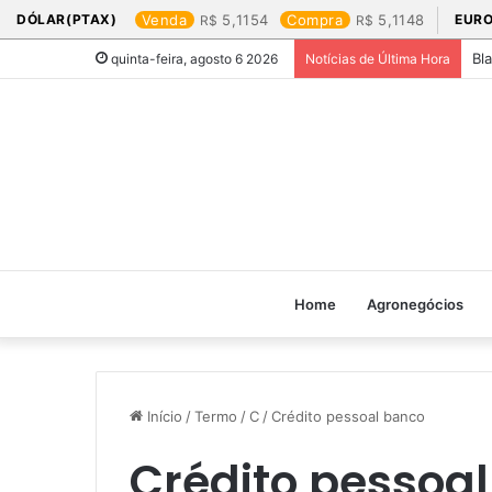
DÓLAR(PTAX)
Venda
5,1154
Compra
5,1148
EURO
Bl
quinta-feira, agosto 6 2026
Notícias de Última Hora
Home
Agronegócios
Início
/
Termo
/
C
/
Crédito pessoal banco
Crédito pessoa