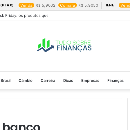
(PTAX)
Venda
5,9062
Compra
5,9050
IENE
Ven
ack Friday: os produtos que mais valem a pena
Brasil
Câmbio
Carreira
Dicas
Empresas
Finanças
l banco