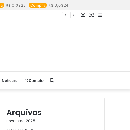
da
0,0325
Compra
0,0324
Entrar
Artigo
Barra
aleatório
Lateral
Procurar
Notícias
Contato
por
Arquivos
novembro 2025