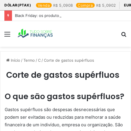
DÓLAR(PTAX)
Venda
5,0908
Compra
5,0902
EU
Black Friday: os produtos que mais valem a pena
Menu
P
p
Início
/
Termo
/
C
/
Corte de gastos supérfluos
Corte de gastos supérfluos
O que são gastos supérfluos?
Gastos supérfluos são despesas desnecessárias que
podem ser evitadas ou reduzidas para melhorar a saúde
financeira de um indivíduo, empresa ou organização. São