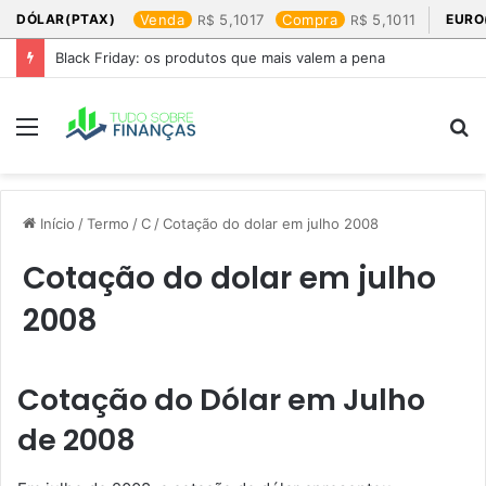
DÓLAR(PTAX)
Venda
5,1017
Compra
5,1011
EURO
Black Friday: os produtos que mais valem a pena
Menu
P
p
Início
/
Termo
/
C
/
Cotação do dolar em julho 2008​
Cotação do dolar em julho
2008​
Cotação do Dólar em Julho
de 2008